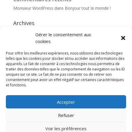
Monsieur WordPress
dans
Bonjour tout le monde !
Archives
septembre 2014
Gérer le consentement aux
cookies
Catégories
Pour offrir les meilleures expériences, nous utilisons des technologies
Non classé
telles que les cookies pour stocker et/ou accéder aux informations des
appareils. Le fait de consentir à ces technologies nous permettra de
traiter des données telles que le comportement de navigation ou les ID
Méta
uniques sur ce site. Le fait de ne pas consentir ou de retirer son
Connexion
consentement peut avoir un effet négatif sur certaines caractéristiques
et fonctions.
Flux des publications
Flux des commentaires
Accepter
Site de WordPress-FR
Refuser
Voir les préférences